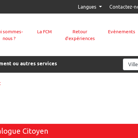
Langues
Contactez-n
i sommes-
La FCM
Retour
Evènements
nous ?
d'expériences
ment ou autres services
t
ialogue Citoyen