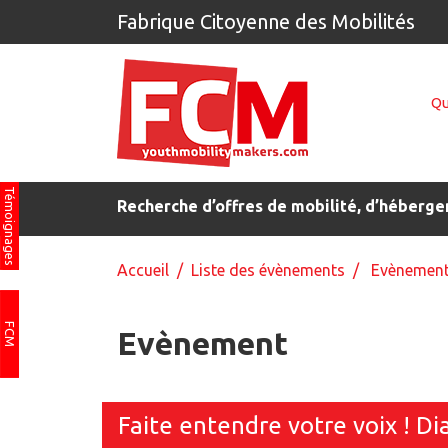
Fabrique Citoyenne des Mobilités
Qu
Témoignages
Recherche d’offres de mobilité, d’héberge
Accueil
/
Liste des évènements
/ Evènemen
FCM
Evènement
Faite entendre votre voix ! D