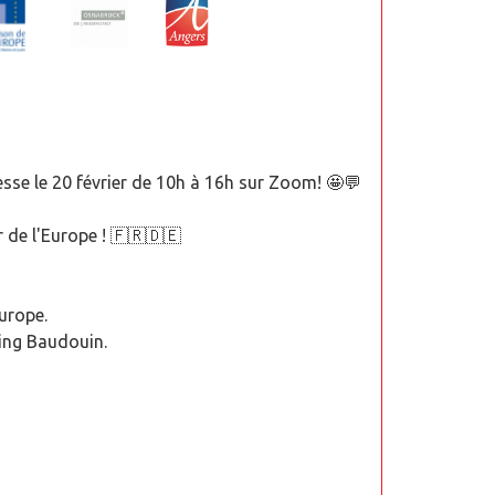
nesse le 20 février de 10h à 16h sur Zoom! 🤩💬
r de l'Europe ! 🇫🇷🇩🇪
Europe.
King Baudouin.