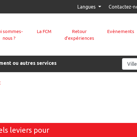
Langues
Contactez-n
i sommes-
La FCM
Retour
Evènements
nous ?
d'expériences
ment ou autres services
t
ls leviers pour