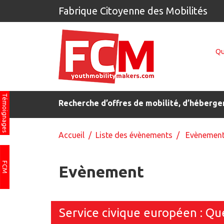
Fabrique Citoyenne des Mobilités
Qu
Témoignages
Recherche d’offres de mobilité, d’héberge
Accueil
/
Liste des évènements
/ Evènemen
FCM
Evènement
Service civique européen : Que