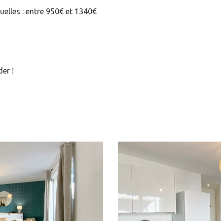
lles : entre 950€ et 1340€
er !