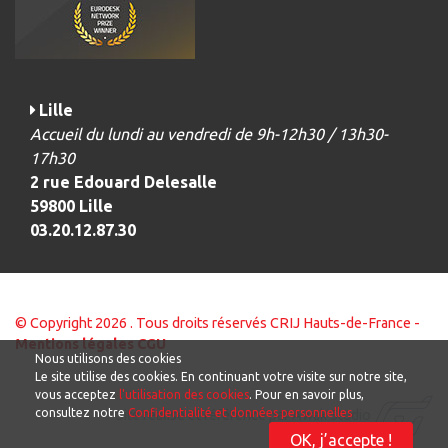
Lille
Accueil du lundi au vendredi de 9h-12h30 / 13h30-
17h30
2 rue Edouard Delesalle
59800 Lille
03.20.12.87.30
© Copyright 2026 . Tous droits réservés CRIJ Hauts-de-France -
Mentions légales
CGU
Nous utilisons des cookies
Le site utilise des cookies. En continuant votre visite sur notre site,
vous acceptez
l'utilisation des cookies
. Pour en savoir plus,
consultez notre
Confidentialité et données personnelles
Site réalisé et référencé par Awak Studio
OK, j’accepte !