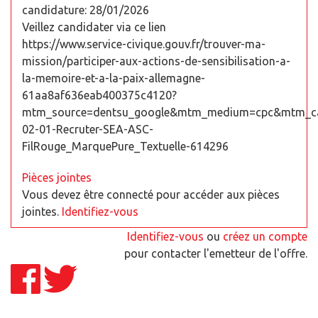
candidature: 28/01/2026
Veillez candidater via ce lien
https://www.service-civique.gouv.fr/trouver-ma-
mission/participer-aux-actions-de-sensibilisation-a-
la-memoire-et-a-la-paix-allemagne-
61aa8af636eab400375c4120?
mtm_source=dentsu_google&mtm_medium=cpc&mtm_c
02-01-Recruter-SEA-ASC-
FilRouge_MarquePure_Textuelle-614296
Pièces jointes
Vous devez être connecté pour accéder aux pièces
jointes.
Identifiez-vous
Identifiez-vous
ou
créez un compte
pour contacter l'emetteur de l'offre.